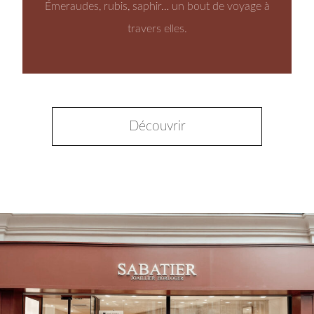
Émeraudes, rubis, saphir… un bout de voyage à
travers elles.
Découvrir