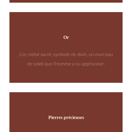
Or
L’or, métal sacré, symbole de divin, un morceau
de soleil que l’Homme a su apprivoiser.
Pierres précieuses