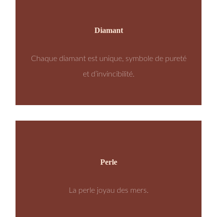
Diamant
Chaque diamant est unique, symbole de pureté
et d’invincibilité.
Perle
La perle joyau des mers.